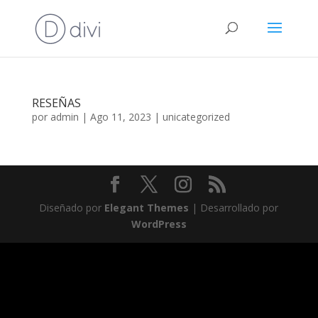
RESEÑAS
por
admin
|
Ago 11, 2023
|
unicategorized
Diseñado por
Elegant Themes
| Desarrollado por
WordPress